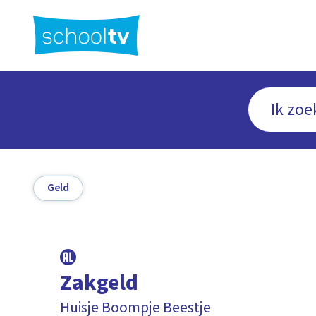
Ga
naar
hoofdinhoud
Geld
Zakgeld
Huisje Boompje Beestje