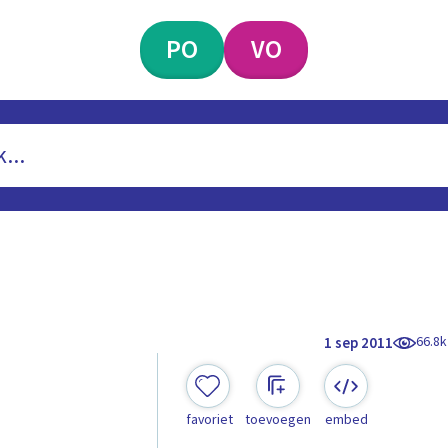
PO
VO
66.8k
1 sep 2011
favoriet
toevoegen
embed