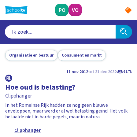
Ga
naar
PO
VO
hoofdinhoud
Organisatie en bestuur
Consument en markt
11 nov 2012
tot 31 dec 2032
11.7k
Hoe oud is belasting?
Clipphanger
In het Romeinse Rijk hadden ze nog geen blauwe
enveloppen, maar werd er al wel belasting geïnd. Het volk
betaalde niet in harde pegels, maar in natura.
Clipphanger