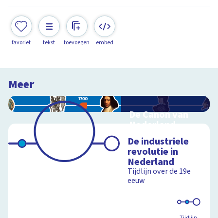
favoriet
tekst
toevoegen
embed
Meer
De Canon van
Nederland
Interactieve
De industriele
schoolplaat over de
revolutie in
Canon
Nederland
Tijdlijn over de 19e
eeuw
Schoolplaat
Tijdlijn