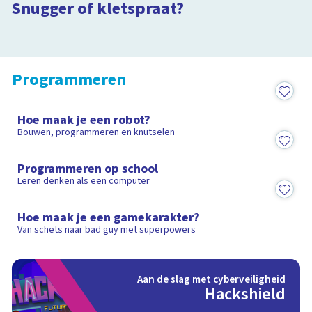
Is het snugger of kletspraat?
in de auto
Snugger of kletspraat?
2:22
Is het snugger of kletspraat?
2:53
Programmeren
2:50
Hoe maak je een robot?
Bouwen, programmeren en knutselen
2:19
Programmeren op school
Leren denken als een computer
7:28
Hoe maak je een gamekarakter?
Van schets naar bad guy met superpowers
Aan de slag met cyberveiligheid
Hackshield