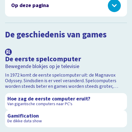
Op deze pagina
De geschiedenis van games
Games maken
De geschiedenis van games
De Klokhuis Gamestudio
1:55
Nonstop gamen
Positieve effecten van games
De eerste spelcomputer
E-sports
Bewegende blokjes op je televisie
Snugger of kletspraat?
Programmeren
In 1972 komt de eerste spelcomputer uit: de Magnavox
Odyssey. Sindsdien is er veel veranderd. Spelcomputers
worden steeds beter en games worden steeds groter,
1:28
mooier en meeslepender. Nintendo, Sony en Microsoft zijn
de drie grootste makers van gameconsoles.
Hoe zag de eerste computer eruit?
Van gigantische computers naar PC's
20:07
Gamification
De dikke data show