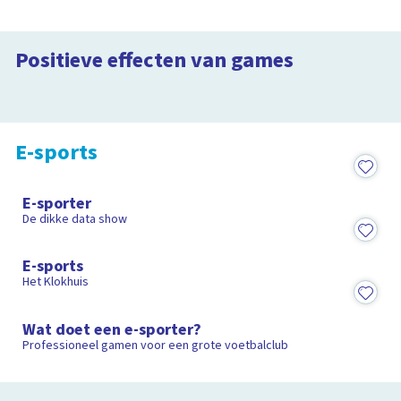
Ga je door gamen beter of slechter
nadenken?
Is gamen goed voor je
Het effect van gamen op je hersenen
reactiesnelheid?
Positieve effecten van games
3:23
Gamers zijn sneller dan niet-gamers
3:14
E-sports
20:35
E-sporter
De dikke data show
15:15
E-sports
Het Klokhuis
5:11
Wat doet een e-sporter?
Professioneel gamen voor een grote voetbalclub
Om profvoetballer te worden moet
je goed kunnen gamen
Je wordt niet misselijk van gamen