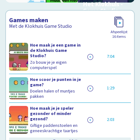
Het Klokhuis -
Game Studio
Maak je eigen game
Games maken
Met de Klokhuis Game Studio
Afspeellijst
16
items
Schoolplaat
Hoe maak je een game in
de Klokhuis Game
Studio?
7:04
Zo bouw je je eigen
computerspel
Hoe scoor je punten in je
game?
1:29
Doelen halen of muntjes
pakken
Hoe maak je je speler
gezonder of minder
gezond?
2:03
Giftige paddenstoelen en
geneeskrachtige taartjes