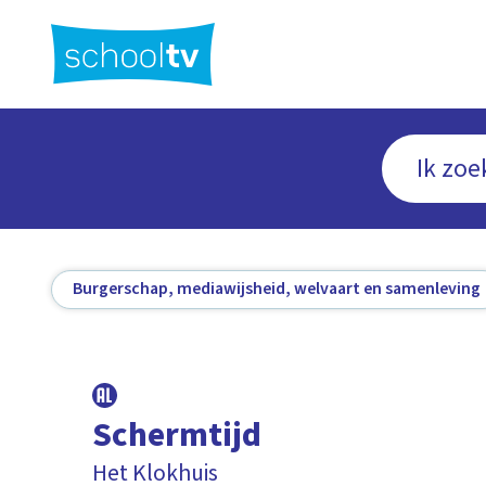
Ga
naar
hoofdinhoud
Burgerschap, mediawijsheid, welvaart en samenleving
Schermtijd
Het Klokhuis