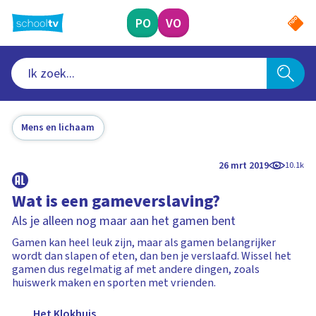
Ga
naar
PO
VO
hoofdinhoud
Mens en lichaam
26 mrt 2019
10.1k
Wat is een gameverslaving?
Als je alleen nog maar aan het gamen bent
Gamen kan heel leuk zijn, maar als gamen belangrijker
wordt dan slapen of eten, dan ben je verslaafd. Wissel het
gamen dus regelmatig af met andere dingen, zoals
huiswerk maken en sporten met vrienden.
Het Klokhuis