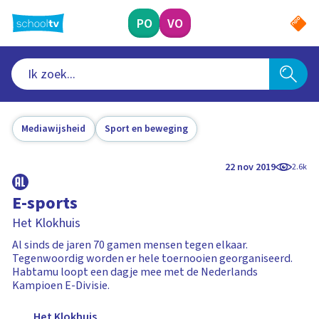
Ga
naar
PO
VO
hoofdinhoud
Mediawijsheid
Sport en beweging
22 nov 2019
2.6k
E-sports
Het Klokhuis
Al sinds de jaren 70 gamen mensen tegen elkaar.
Tegenwoordig worden er hele toernooien georganiseerd.
Habtamu loopt een dagje mee met de Nederlands
Kampioen E-Divisie.
Het Klokhuis