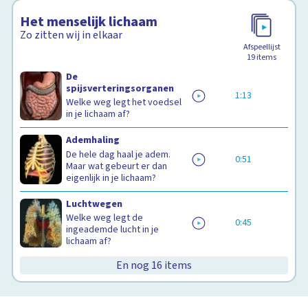
Het menselijk lichaam
Zo zitten wij in elkaar
Afspeellijst
19
items
De
spijsverteringsorganen
1:13
Welke weg legt het voedsel
in je lichaam af?
Ademhaling
De hele dag haal je adem.
0:51
Maar wat gebeurt er dan
eigenlijk in je lichaam?
Luchtwegen
Welke weg legt de
0:45
ingeademde lucht in je
lichaam af?
En nog 16 items