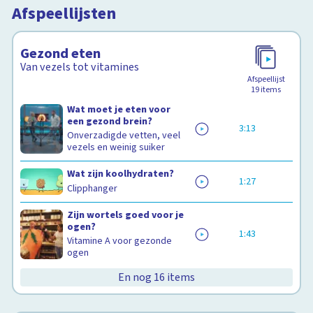
Afspeellijsten
Gezond eten
Van vezels tot vitamines
Afspeellijst
19
items
Wat moet je eten voor
een gezond brein?
3:13
Onverzadigde vetten, veel
vezels en weinig suiker
Wat zijn koolhydraten?
1:27
Clipphanger
Zijn wortels goed voor je
ogen?
1:43
Vitamine A voor gezonde
ogen
En nog 16 items