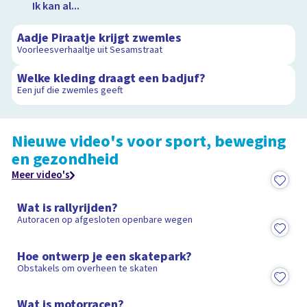
Ik kan al...
2:03
Aadje Piraatje krijgt zwemles
Voorleesverhaaltje uit Sesamstraat
2:03
Welke kleding draagt een badjuf?
Een juf die zwemles geeft
Nieuwe video's voor sport, beweging
en gezondheid
Meer video's
8:29
Wat is rallyrijden?
Autoracen op afgesloten openbare wegen
2:42
Hoe ontwerp je een skatepark?
Obstakels om overheen te skaten
4:16
Wat is motorracen?