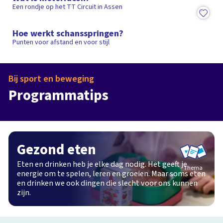
Een rondje op het TT Circuit in Assen
2:12
Hoe werkt schansspringen?
Punten voor afstand en voor stijl
Bij sport en beweging
ReChill
Zappsport@H
Programmatips
Programma
32
Afleveringen
Programma
Gezond eten
Eten en drinken heb je elke dag nodig. Het geeft je
Thema
energie om te spelen, leren en groeien. Maar soms eten
en drinken we ook dingen die slecht voor ons kunnen
zijn.