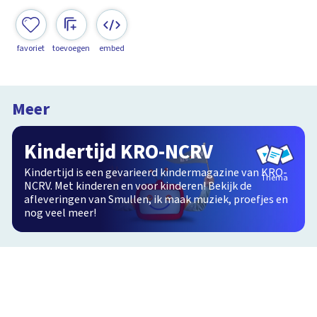
favoriet
toevoegen
embed
Meer
Kindertijd KRO-NCRV
Kindertijd is een gevarieerd kindermagazine van KRO-
Thema
NCRV. Met kinderen en voor kinderen! Bekijk de
afleveringen van Smullen, ik maak muziek, proefjes en
nog veel meer!