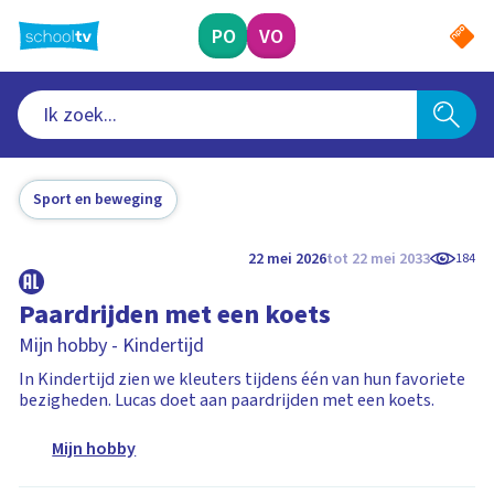
Ga
naar
PO
VO
hoofdinhoud
Sport en beweging
22 mei 2026
tot 22 mei 2033
184
Paardrijden met een koets
Mijn hobby - Kindertijd
In Kindertijd zien we kleuters tijdens één van hun favoriete
bezigheden. Lucas doet aan paardrijden met een koets.
Mijn hobby