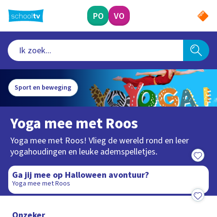
Ga
naar
PO
VO
hoofdinhoud
Sport en beweging
Yoga mee met Roos
Yoga mee met Roos! Vlieg de wereld rond en leer
yogahoudingen en leuke ademspelletjes.
14:54
Ga jij mee op Halloween avontuur?
Yoga mee met Roos
14:08
Onzeker