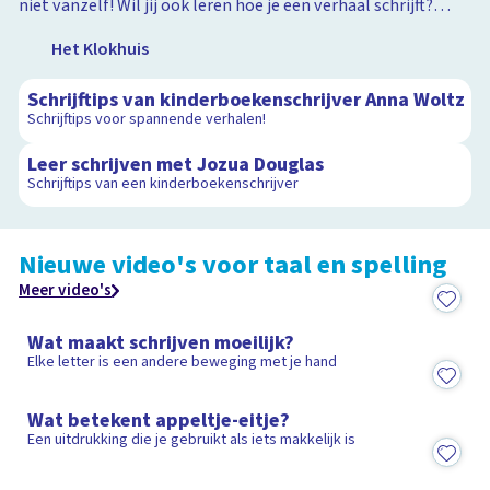
niet vanzelf! Wil jij ook leren hoe je een verhaal schrijft?
Janneke geeft je vijf handige schrijftips!
Het Klokhuis
1:00
Schrijftips van kinderboekenschrijver Anna Woltz
Schrijftips voor spannende verhalen!
5:08
Leer schrijven met Jozua Douglas
Schrijftips van een kinderboekenschrijver
Nieuwe video's voor taal en spelling
Meer video's
3:05
Wat maakt schrijven moeilijk?
Elke letter is een andere beweging met je hand
1:30
Wat betekent appeltje-eitje?
Een uitdrukking die je gebruikt als iets makkelijk is
2:04