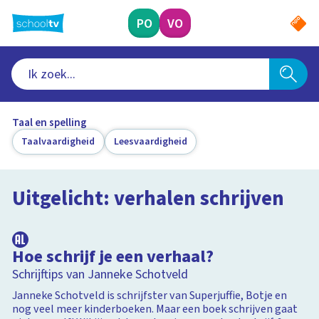
Ga
naar
PO
VO
hoofdinhoud
Taal en spelling
Taalvaardigheid
Leesvaardigheid
Uitgelicht: verhalen schrijven
2:18
Hoe schrijf je een verhaal?
Schrijftips van Janneke Schotveld
Janneke Schotveld is schrijfster van Superjuffie, Botje en
nog veel meer kinderboeken. Maar een boek schrijven gaat