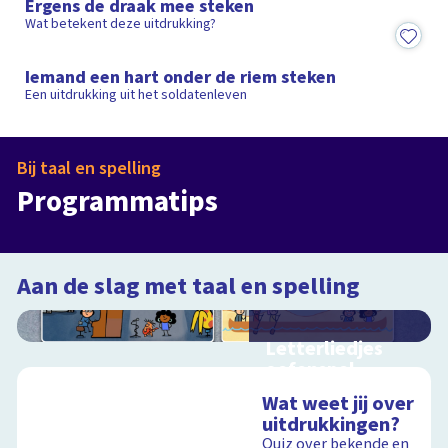
Ergens de draak mee steken
Wat betekent deze uitdrukking?
2:04
Iemand een hart onder de riem steken
Een uitdrukking uit het soldatenleven
Bij taal en spelling
Letterjungle
Snapje?
Programmatips
Programma
Programma
Aan de slag met taal en spelling
Letterliedjes
oefenspel
Oefen met de
Wat weet jij over
woorden en klanken
uitdrukkingen?
uit Letterliedjes
Quiz over bekende en