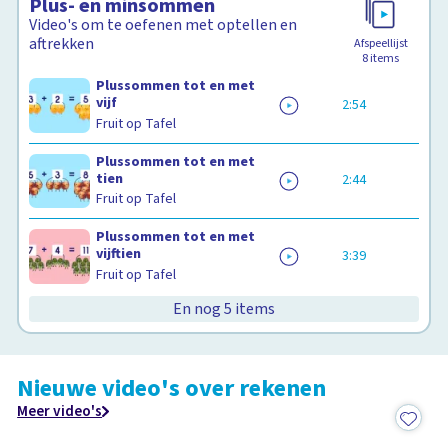
Plus- en minsommen
rekenen
Video's om te oefenen met optellen en
aftrekken
Afspeellijst
8
items
Plussommen tot en met
Schoolplaat
vijf
2:54
Fruit op Tafel
Plussommen tot en met
tien
2:44
Fruit op Tafel
Plussommen tot en met
vijftien
3:39
Fruit op Tafel
En nog 5 items
Nieuwe video's over rekenen
Meer video's
0:49