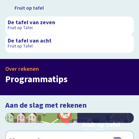
Fruit op tafel
3:20
De tafel van zeven
Fruit op Tafel
3:19
De tafel van acht
Fruit op Tafel
Over rekenen
Ezelsbruggetjes
Fruit op tafel
Programmatips
Programma
Programma
Aan de slag met rekenen
Fruit op Tafel
Interactieve
schoolplaat over