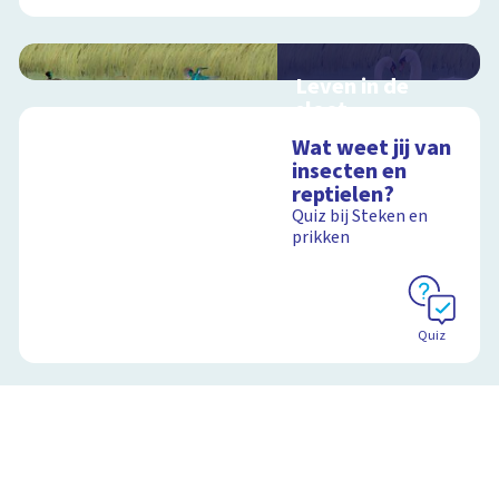
Leven in de
sloot
Interactieve
Wat weet jij van
schoolplaat over het
insecten en
slootleven
reptielen?
Quiz bij Steken en
prikken
Schoolplaat
Quiz