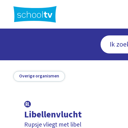
Ga
naar
hoofdinhoud
Overige organismen
Libellenvlucht
Rupsje vliegt met libel