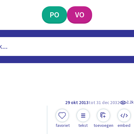
PO
VO
2.2k
29 okt 2013
tot 31 dec 2032
favoriet
tekst
toevoegen
embed