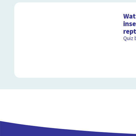
Wat 
ins
rept
Quiz 