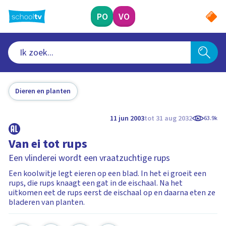
Ga
naar
PO
VO
hoofdinhoud
Dieren en planten
11 jun 2003
tot 31 aug 2032
63.9k
Van ei tot rups
Een vlinderei wordt een vraatzuchtige rups
Een koolwitje legt eieren op een blad. In het ei groeit een
rups, die rups knaagt een gat in de eischaal. Na het
uitkomen eet de rups eerst de eischaal op en daarna eten ze
bladeren van planten.