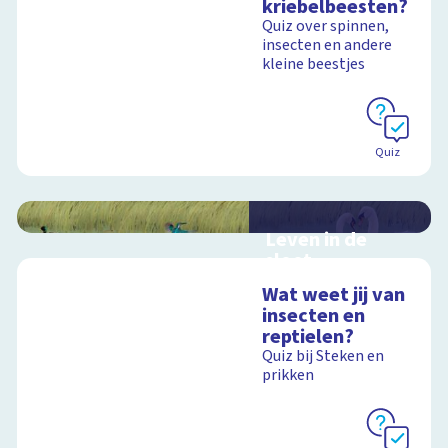
kriebelbeesten?
Quiz over spinnen,
insecten en andere
kleine beestjes
Schoolplaat
Quiz
Leven in de
sloot
Interactieve
Wat weet jij van
schoolplaat over het
insecten en
slootleven
reptielen?
Quiz bij Steken en
prikken
Schoolplaat