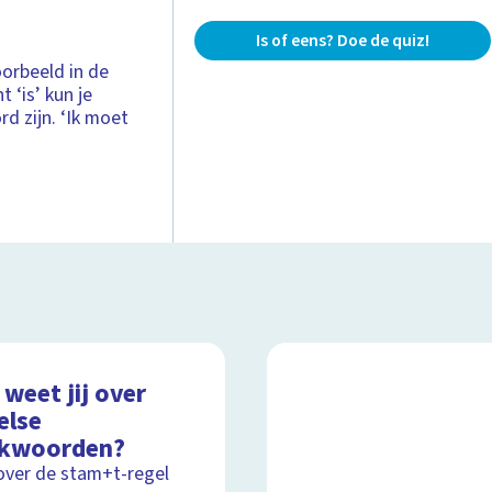
Is of eens? Doe de quiz!
oorbeeld in de
t ‘is’ kun je
d zijn. ‘Ik moet
weet jij over
else
kwoorden?
over de stam+t-regel