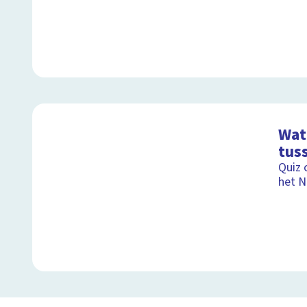
Wat 
tus
Quiz 
het N