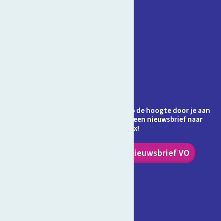
Contact
Veelgestelde vragen
Over Schooltv.nl
Privacy
Cookies
Ontvang jij de nieuwsbrief al? Blijf op de hoogte door je aan
te melden en ontvang elke maand een nieuwsbrief naar
keuze in je inbox!
Nieuwsbrief PO
Nieuwsbrief VO
Volg ons!