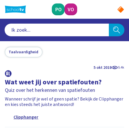
Ga
naar
PO
VO
hoofdinhoud
Taalvaardigheid
5 okt 2018
5.4k
Wat weet jij over spatiefouten?
Quiz over het herkennen van spatiefouten
Wanneer schrijf je wel of geen spatie? Bekijk de Clipphanger
en kies steeds het juiste antwoord!
Clipphanger