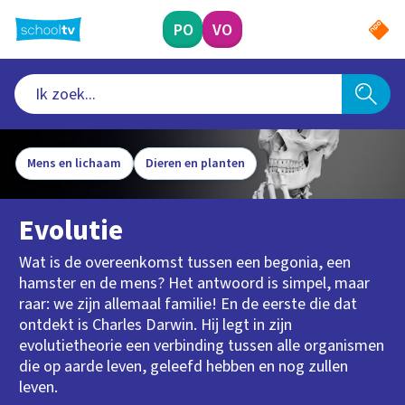
Ga
naar
PO
VO
hoofdinhoud
Mens en lichaam
Dieren en planten
Evolutie
Wat is de overeenkomst tussen een begonia, een
hamster en de mens? Het antwoord is simpel, maar
raar: we zijn allemaal familie! En de eerste die dat
ontdekt is Charles Darwin. Hij legt in zijn
evolutietheorie een verbinding tussen alle organismen
die op aarde leven, geleefd hebben en nog zullen
leven.