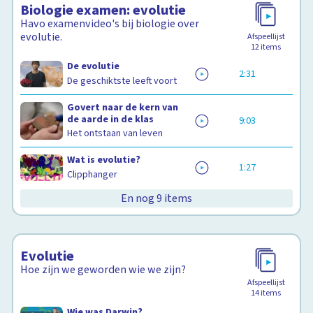
Biologie examen: evolutie
Havo examenvideo's bij biologie over
evolutie.
Afspeellijst
12
items
De evolutie
2:31
De geschiktste leeft voort
Govert naar de kern van
de aarde in de klas
9:03
Het ontstaan van leven
Wat is evolutie?
1:27
Clipphanger
En nog 9 items
Evolutie
Hoe zijn we geworden wie we zijn?
Afspeellijst
14
items
Wie was Darwin?