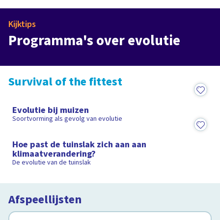
Kijktips
Govert naar de oorsprong van
de mens in de klas
Galapagos in d
Programma's over evolutie
Programma
6
Afleveringen
Programma
Survival of the fittest
5:53
Evolutie bij muizen
Soortvorming als gevolg van evolutie
2:29
Hoe past de tuinslak zich aan aan
klimaatverandering?
De evolutie van de tuinslak
Afspeellijsten