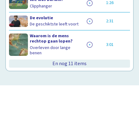
1:26
Clipphanger
De evolutie
2:31
De geschiktste leeft voort
Waarom is de mens
rechtop gaan lopen?
3:01
Overleven door lange
benen
Waarom is de mens rechtop gaan
lopen?
En nog 11 items
Overleven door lange benen
3:01