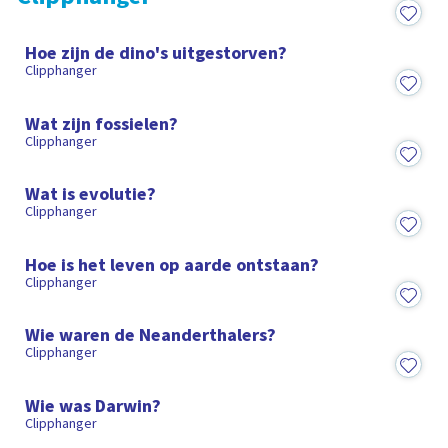
de bevolking van de aarde voordat wij bestonden én alle
stappen die leidden tot de mens. Ervaar de evolutie door
1:30
zelf te scrollen en video's aan te klikken of door een van de
Hoe zijn de dino's uitgestorven?
twee tours te doen en je te laten rondleiden. Bij deze
Clipphanger
schoolplaat hoort een lesbrief met o.a. gebruikstips,
1:35
leerdoelen, kernbegrippen en verdieping.
Wat zijn fossielen?
Clipphanger
1:27
Wat is evolutie?
Clipphanger
1:45
Hoe is het leven op aarde ontstaan?
Clipphanger
1:29
Wie waren de Neanderthalers?
Clipphanger
1:26
Wie was Darwin?
Clipphanger