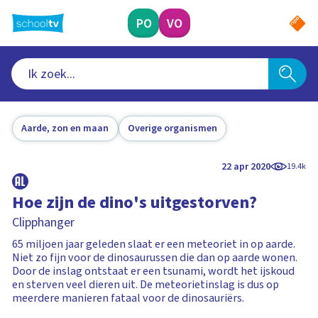
Ga
naar
PO
VO
hoofdinhoud
Aarde, zon en maan
Overige organismen
22 apr 2020
19.4k
Hoe zijn de dino's uitgestorven?
Clipphanger
65 miljoen jaar geleden slaat er een meteoriet in op aarde.
Niet zo fijn voor de dinosaurussen die dan op aarde wonen.
Door de inslag ontstaat er een tsunami, wordt het ijskoud
en sterven veel dieren uit. De meteorietinslag is dus op
meerdere manieren fataal voor de dinosauriërs.