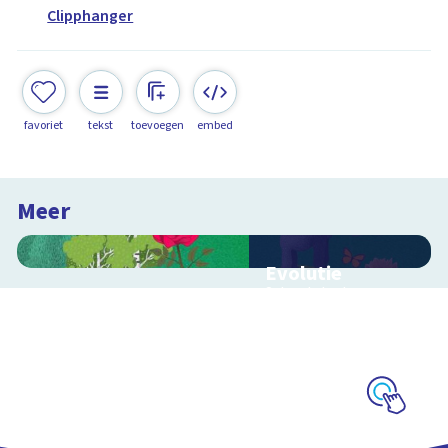
Clipphanger
favoriet
tekst
toevoegen
embed
Meer
Evolutie
Schoolplaat over
evolutie, ordening en
geologische
tijdschaal
Schoolplaat