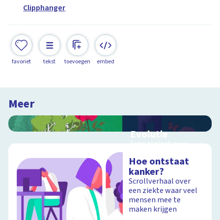
Clipphanger
favoriet
tekst
toevoegen
embed
Meer
Evolutie
Schoolplaat over
evolutie, ordening en
Hoe ontstaat
geologische
kanker?
tijdschaal
Scrollverhaal over
een ziekte waar veel
mensen mee te
maken krijgen
Schoolplaat