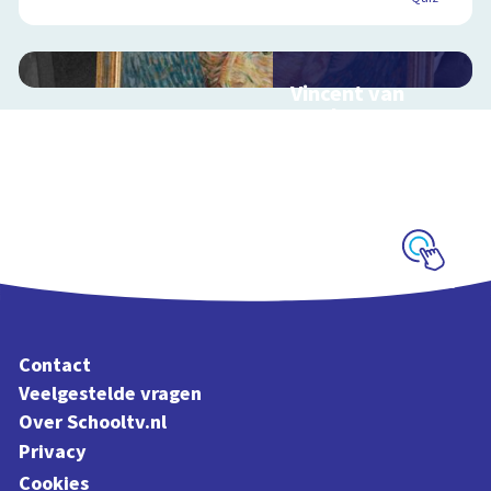
Vincent van
Gogh
Interactieve
schoolplaat over het
leven van Vincent van
Gogh
Schoolplaat
Contact
Veelgestelde vragen
Over Schooltv.nl
Privacy
Cookies