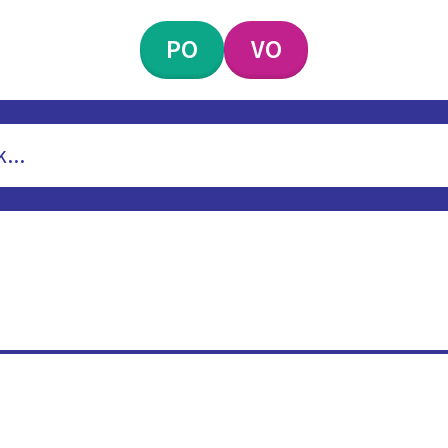
PO
VO