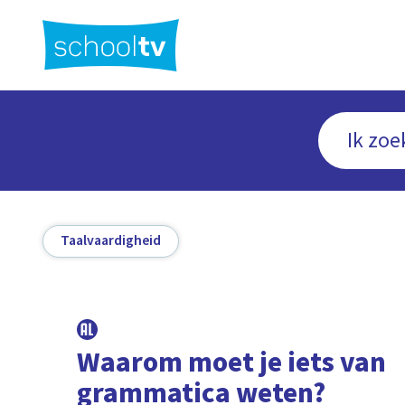
Ga
naar
hoofdinhoud
Taalvaardigheid
Waarom moet je iets van
grammatica weten?