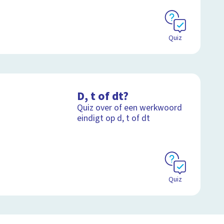
Quiz
D, t of dt?
Quiz over of een werkwoord
eindigt op d, t of dt
Quiz