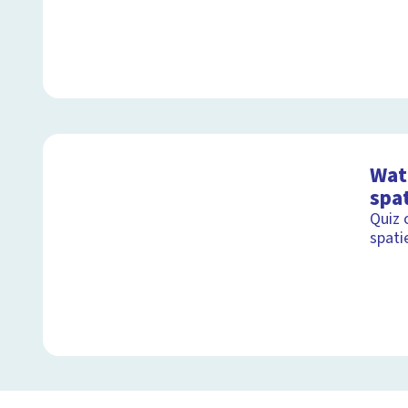
Wat 
spa
Quiz 
spati