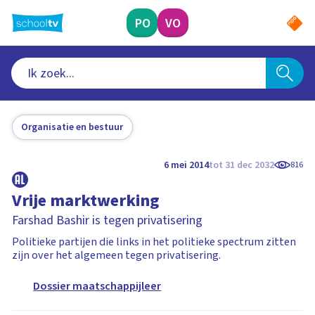
Ga
naar
PO
VO
hoofdinhoud
Organisatie en bestuur
6 mei 2014
tot 31 dec 2032
816
Vrije marktwerking
Farshad Bashir is tegen privatisering
Politieke partijen die links in het politieke spectrum zitten
zijn over het algemeen tegen privatisering.
Dossier maatschappijleer