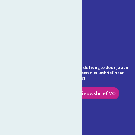
Contact
Veelgestelde vragen
Over Schooltv.nl
Privacy
Cookies
Ontvang jij de nieuwsbrief al? Blijf op de hoogte door je aan
te melden en ontvang elke maand een nieuwsbrief naar
keuze in je inbox!
Nieuwsbrief PO
Nieuwsbrief VO
Volg ons!