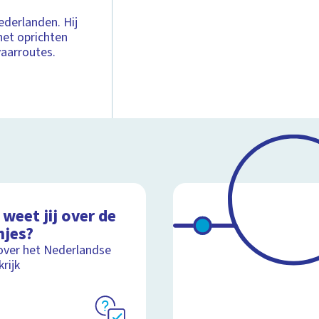
ederlanden. Hij
het oprichten
aarroutes.
weet jij over de
njes?
over het Nederlandse
rijk