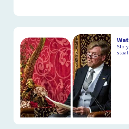
Wat
Story
staa