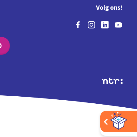
Volg ons!
O
Extra's