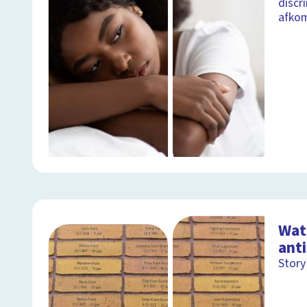
discr
afko
Wat 
ant
Story