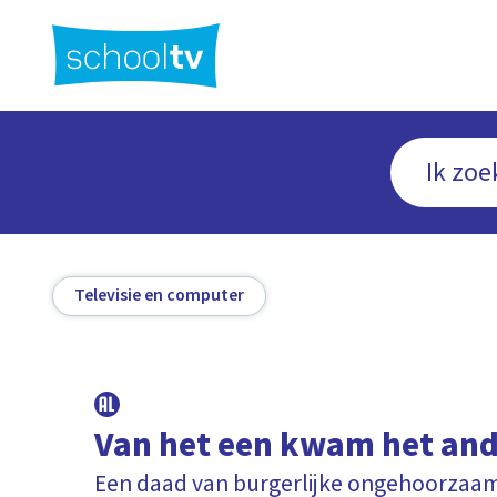
Ga
naar
hoofdinhoud
Televisie en computer
Van het een kwam het an
Een daad van burgerlijke ongehoorzaa