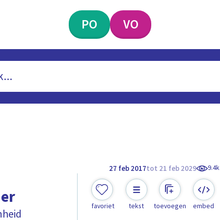
PO
VO
9.4k
27 feb 2017
tot 21 feb 2029
der
favoriet
tekst
toevoegen
embed
mheid