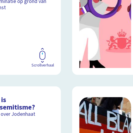
iminatie op grond van
mst
Scrollverhaal
is
isemitisme?
 over Jodenhaat