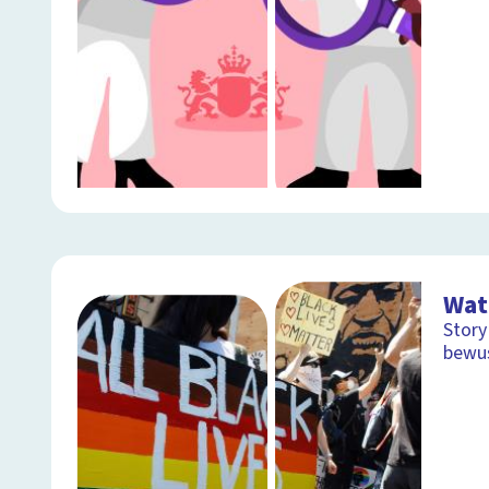
Wat
Story
bewus