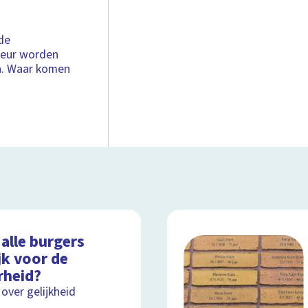
de
leur worden
n. Waar komen
 alle burgers
jk voor de
rheid?
 over gelijkheid