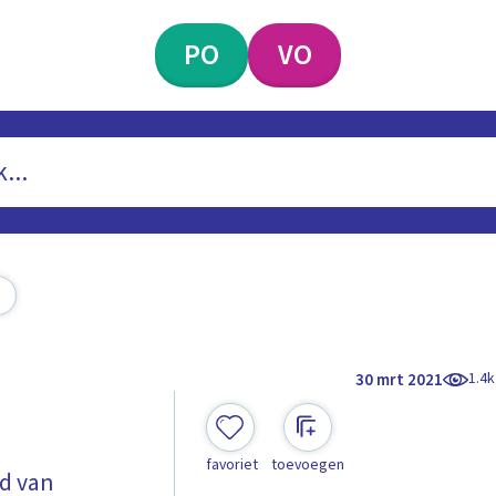
PO
VO
1.4k
30 mrt 2021
favoriet
toevoegen
nd van