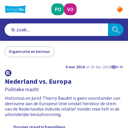
Ga
naar
PO
VO
hoofdinhoud
Organisatie en bestuur
6 mei 2014
tot 31 dec 2032
3.4k
Nederland vs. Europa
Politieke macht
Historicus en jurist Thierry Baudet is geen voorstander van
deelname aan de Europese Unie omdat hierdoor de stem
van de Nederlandse individu relatief minder mee telt in de
uiteindelijke besluitvorming.
Dossier maatschappijleer