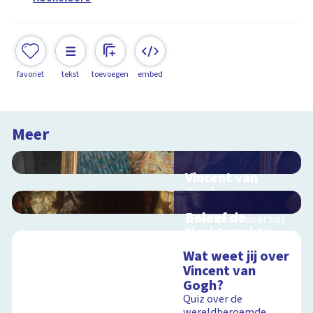
favoriet
tekst
toevoegen
embed
Meer
Vincent van
Gogh
Interactieve
Beleef de
schoolplaat over het
Nachtwacht
leven van Vincent van
Gogh
Interactieve
Wat weet jij over
schoolplaat over
Vincent van
Rembrandts
Gogh?
meesterwerk
Quiz over de
Schoolplaat
wereldberoemde