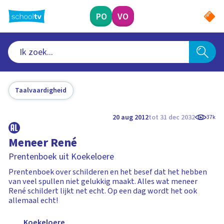
Ga
naar
PO
VO
hoofdinhoud
Taalvaardigheid
20 aug 2012
tot 31 dec 2032
37k
Meneer René
Prentenboek uit Koekeloere
Prentenboek over schilderen en het besef dat het hebben
van veel spullen niet gelukkig maakt. Alles wat meneer
René schildert lijkt net echt. Op een dag wordt het ook
allemaal echt!
Koekeloere