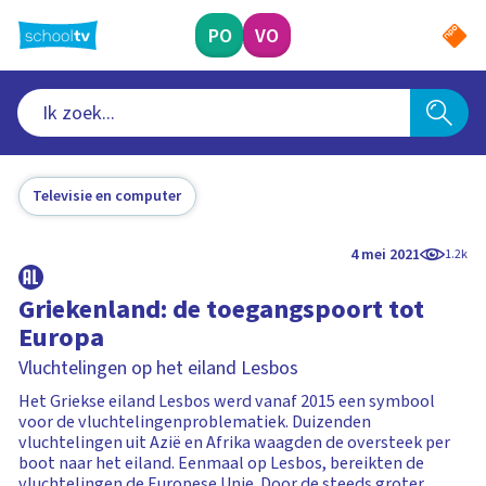
Ga
naar
PO
VO
hoofdinhoud
Televisie en computer
4 mei 2021
1.2k
Griekenland: de toegangspoort tot
Europa
Vluchtelingen op het eiland Lesbos
Het Griekse eiland Lesbos werd vanaf 2015 een symbool
voor de vluchtelingenproblematiek. Duizenden
vluchtelingen uit Azië en Afrika waagden de oversteek per
boot naar het eiland. Eenmaal op Lesbos, bereikten de
vluchtelingen de Europese Unie. Door de steeds groter