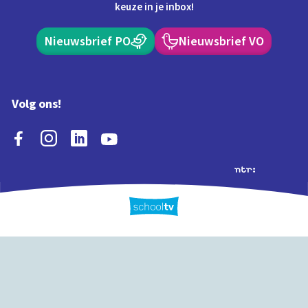
keuze in je inbox!
Nieuwsbrief PO
Nieuwsbrief VO
Volg ons!
Extra's
Schooltv biedt meer
Quiz
Schoolplaat
Tijd
dan video's! Ontdek
onze extra inhoud: