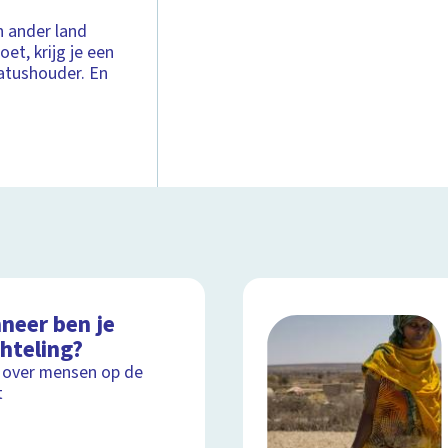
en ander land
et, krijg je een
statushouder. En
neer ben je
hteling?
 over mensen op de
t