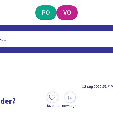
PO
VO
816
13 sep 2022
uder?
favoriet
toevoegen