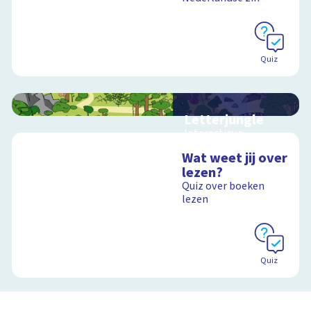
Quiz
Letterjungle
Interactieve
schoolplaat met
Wat weet jij over
letters en klanken
lezen?
Quiz over boeken
lezen
Schoolplaat
Quiz