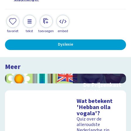
favoriet
tekst
toevoegen
embed
Dyslexie
Meer
De Prijzenkast
Taalspel
Wat betekent
'Hebban olla
vogala'?
Schoolplaat
Quiz over de
alleroudste
Nederlandse zin