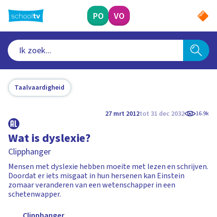
Ga
naar
PO
VO
hoofdinhoud
Taalvaardigheid
27 mrt 2012
tot 31 dec 2032
16.9k
Wat is dyslexie?
Clipphanger
Mensen met dyslexie hebben moeite met lezen en schrijven.
Doordat er iets misgaat in hun hersenen kan Einstein
zomaar veranderen van een wetenschapper in een
schetenwapper.
Clipphanger