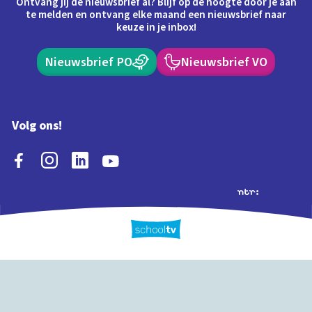
Ontvang jij de nieuwsbrief al? Blijf op de hoogte door je aan
te melden en ontvang elke maand een nieuwsbrief naar
keuze in je inbox!
Nieuwsbrief PO
Nieuwsbrief VO
Volg ons!
Extra's
Schooltv biedt meer
Quiz
Schoolplaat
Tijd