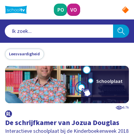
Ga
naar
PO
VO
hoofdinhoud
Leesvaardigheid
Schoolplaat
6.7k
De schrijfkamer van Jozua Douglas
Interactieve schoolplaat bij de Kinderboekenweek 2018