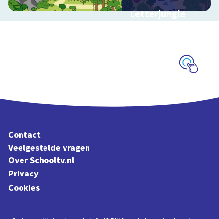
Letterjungle
Interactieve
schoolplaat met
letters en klanken
Schoolplaat
Contact
Veelgestelde vragen
Over Schooltv.nl
Privacy
Cookies