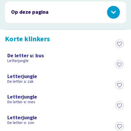
Op deze pagina
Korte klinkers
Lange klinkers
Korte klinkers
Tweetekenklinkers
2:18
Medeklinkers
De letter u: bus
Letterjungle
2:03
Letterjungle
De letter a: zak
1:50
Letterjungle
De letter e: mes
1:56
Letterjungle
De letter o: zon
1:58