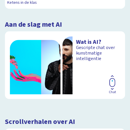
Ketens in de klas
Aan de slag met AI
Wat is AI?
Gescripte chat over
kunstmatige
intelligentie
AI in het onderwijs
Chat
EenVandaag in de klas
8:34
Scrollverhalen over AI