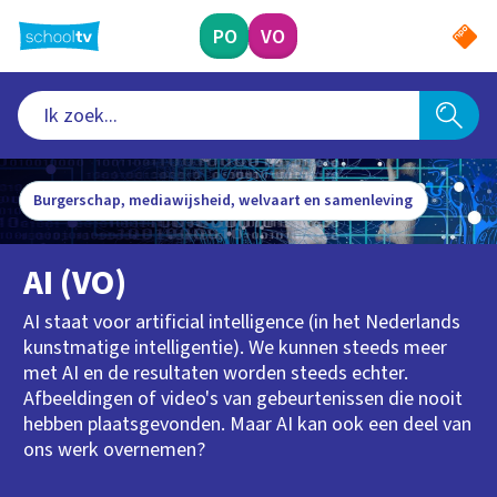
Ga
naar
PO
VO
hoofdinhoud
Burgerschap, mediawijsheid, welvaart en samenleving
AI (VO)
AI staat voor artificial intelligence (in het Nederlands
kunstmatige intelligentie). We kunnen steeds meer
met AI en de resultaten worden steeds echter.
Afbeeldingen of video's van gebeurtenissen die nooit
hebben plaatsgevonden. Maar AI kan ook een deel van
ons werk overnemen?