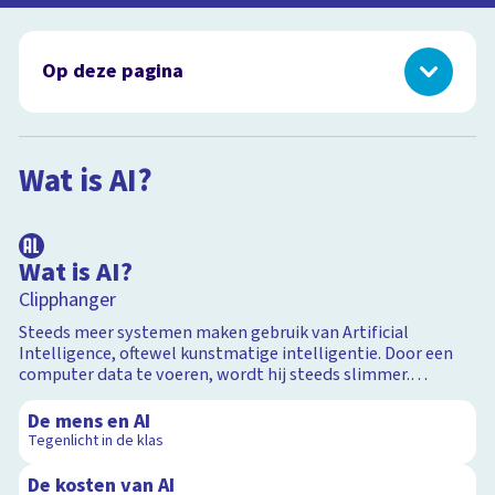
Op deze pagina
Wat is AI?
Aan de slag met AI
Wat is AI?
Scrollverhalen over AI
1:28
Jij en AI
Deepfakes en nepnieuws
Wat is AI?
Nieuwsuur in de klas over AI
Clipphanger
Steeds meer systemen maken gebruik van Artificial
Intelligence, oftewel kunstmatige intelligentie. Door een
computer data te voeren, wordt hij steeds slimmer.
9:44
Inmiddels kan AI prima teksten schrijven, foto’s bewerken
en zelfs kunstwerken maken.
De mens en AI
Tegenlicht in de klas
10:18
De kosten van AI