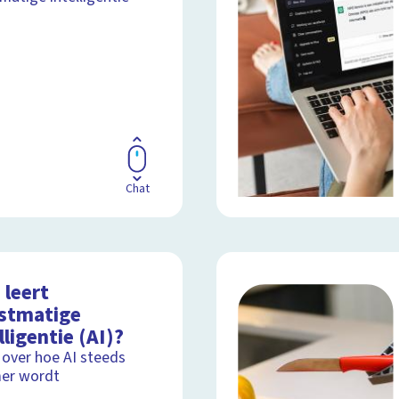
Chat
 leert
stmatige
lligentie (AI)?
 over hoe AI steeds
er wordt