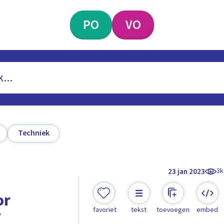
PO
VO
Techniek
3k
23 jan 2023
or
favoriet
tekst
toevoegen
embed
?