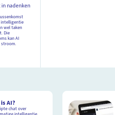
t in nadenken
tussenkomst
ntelligentie
an wel taken
t. Die
oms kan AI
l stroom.
is AI?
ipte chat over
matige intelligentie