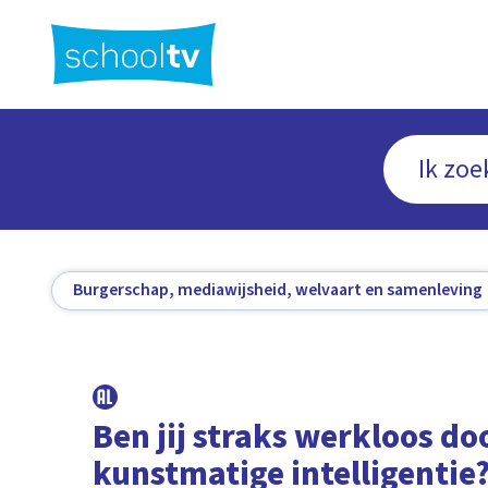
Ga
naar
hoofdinhoud
Burgerschap, mediawijsheid, welvaart en samenleving
Ben jij straks werkloos do
kunstmatige intelligentie