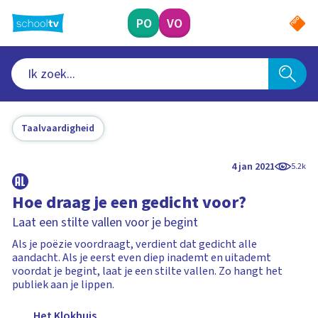
Ga
naar
PO
VO
hoofdinhoud
Taalvaardigheid
4 jan 2021
5.2k
Hoe draag je een gedicht voor?
Laat een stilte vallen voor je begint
Als je poëzie voordraagt, verdient dat gedicht alle
aandacht. Als je eerst even diep inademt en uitademt
voordat je begint, laat je een stilte vallen. Zo hangt het
publiek aan je lippen.
Het Klokhuis