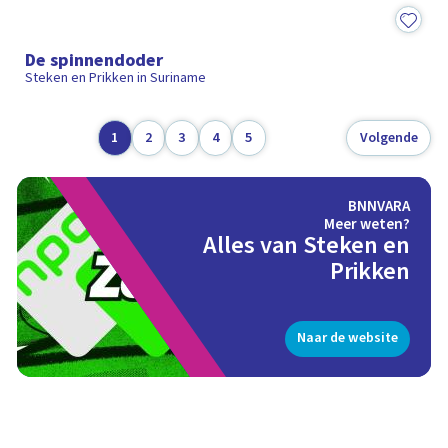
16:26
De spinnendoder
Steken en Prikken in Suriname
1
2
3
4
5
Volgende
BNNVARA
Meer weten?
Alles van Steken en
Prikken
Naar de website