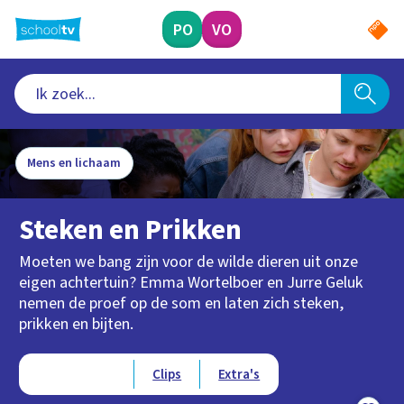
Ga
naar
PO
VO
hoofdinhoud
Mens en lichaam
Steken en Prikken
Moeten we bang zijn voor de wilde dieren uit onze
eigen achtertuin? Emma Wortelboer en Jurre Geluk
nemen de proef op de som en laten zich steken,
prikken en bijten.
Type videos
Afleveringen
Clips
Extra's