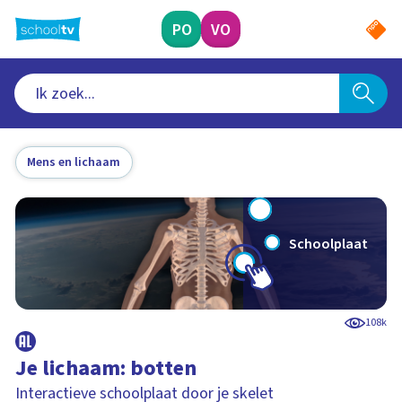
Ga
naar
PO
VO
hoofdinhoud
Mens en lichaam
Schoolplaat
108k
Je lichaam: botten
Interactieve schoolplaat door je skelet