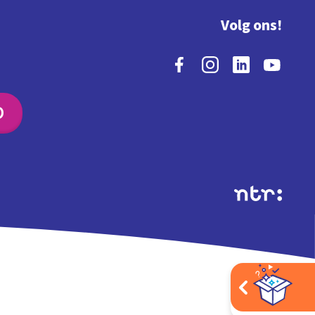
Volg ons!
O
Extra's