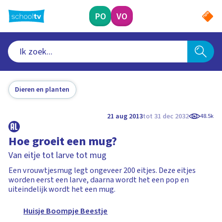
Ga
naar
PO
VO
hoofdinhoud
Dieren en planten
21 aug 2013
tot 31 dec 2032
48.5k
Hoe groeit een mug?
Van eitje tot larve tot mug
Een vrouwtjesmug legt ongeveer 200 eitjes. Deze eitjes
worden eerst een larve, daarna wordt het een pop en
uiteindelijk wordt het een mug.
Huisje Boompje Beestje