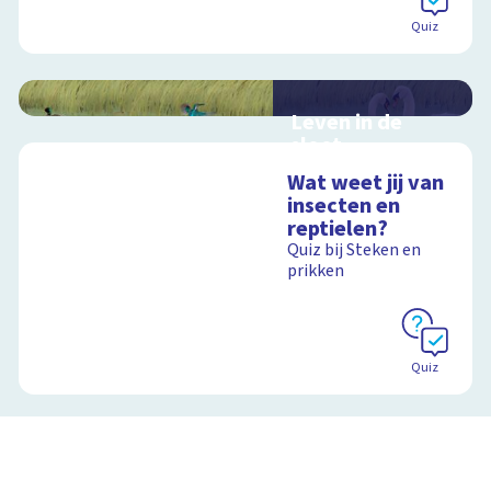
Quiz
Leven in de
sloot
Interactieve
Wat weet jij van
schoolplaat over het
insecten en
slootleven
reptielen?
Quiz bij Steken en
prikken
Schoolplaat
Quiz