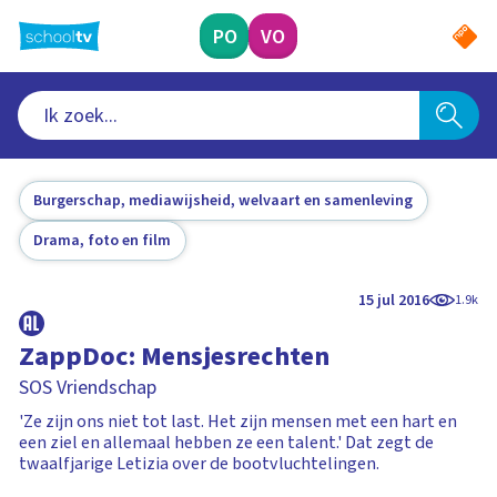
Ga
naar
PO
VO
hoofdinhoud
Burgerschap, mediawijsheid, welvaart en samenleving
Drama, foto en film
15 jul 2016
1.9k
ZappDoc: Mensjesrechten
SOS Vriendschap
'Ze zijn ons niet tot last. Het zijn mensen met een hart en
een ziel en allemaal hebben ze een talent.' Dat zegt de
twaalfjarige Letizia over de bootvluchtelingen.