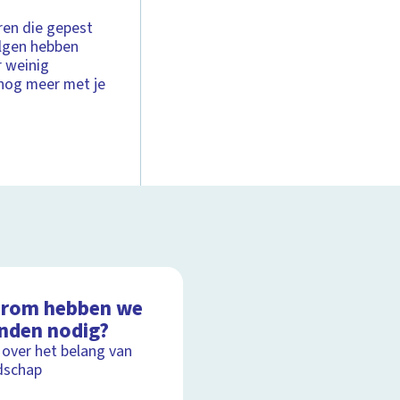
eren die gepest
olgen hebben
r weinig
 nog meer met je
rom hebben we
enden nodig?
 over het belang van
dschap