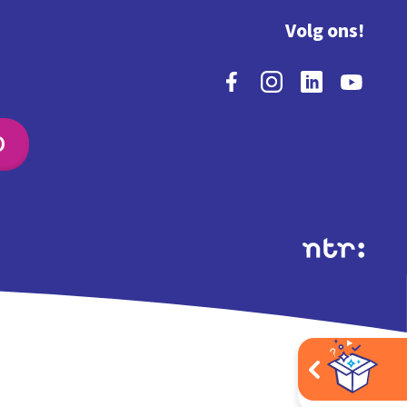
Volg ons!
O
Extra's