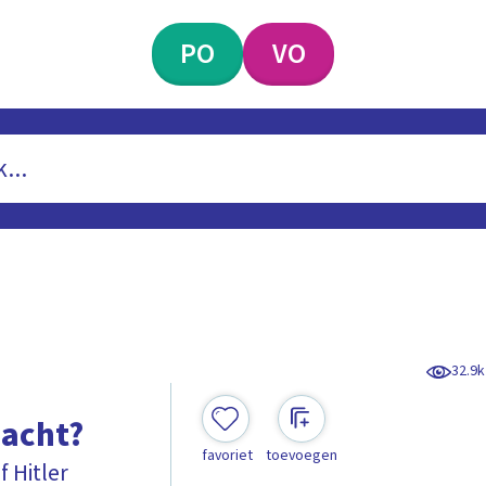
PO
VO
32.9k
macht?
favoriet
toevoegen
 Hitler