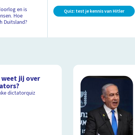
oorlog en is
Quiz: test je kennis van Hitler
ensen. Hoe
h Duitsland?
weet jij over
tators?
kke dictatorquiz