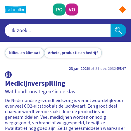
Ga
naar
PO
VO
hoofdinhoud
Milieu en klimaat
Arbeid, productie en bedrijf
23 jan 2026
tot 31 dec 2032
97
Medicijnverspilling
Wat houdt ons tegen? in de klas
De Nederlandse gezondheidszorg is verantwoordelijk voor
evenveel CO2-uitstoot als de luchtvaart. Een groot deel
daarvan wordt veroorzaakt door de productie van
geneesmiddelen. Veel medicijnen worden onnodig
weggegooid, verbrand of weggespoeld, terwijl ze
kwalitatief nog goed zijn. Zelfs geneesmiddelen waarvan er