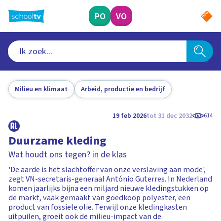
Ga
naar
PO
VO
hoofdinhoud
Milieu en klimaat
Arbeid, productie en bedrijf
19 feb 2026
tot 31 dec 2032
614
Duurzame kleding
Wat houdt ons tegen? in de klas
'De aarde is het slachtoffer van onze verslaving aan mode',
zegt VN-secretaris-generaal António Guterres. In Nederland
komen jaarlijks bijna een miljard nieuwe kledingstukken op
de markt, vaak gemaakt van goedkoop polyester, een
product van fossiele olie. Terwijl onze kledingkasten
uitpuilen, groeit ook de milieu-impact van de