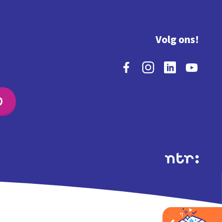
Volg ons!
O
Extra's