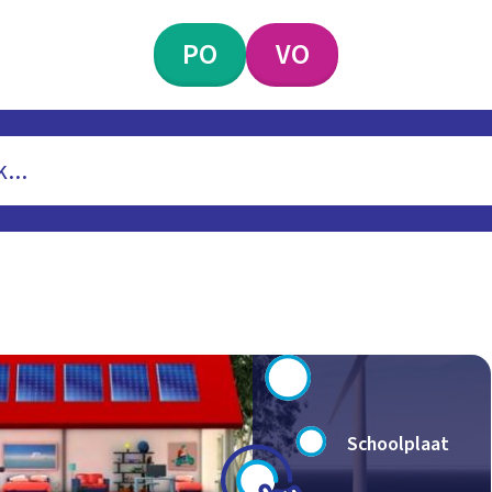
PO
VO
Schoolplaat