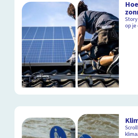
Hoe
zon
Story
op je
Kli
Scrol
klima