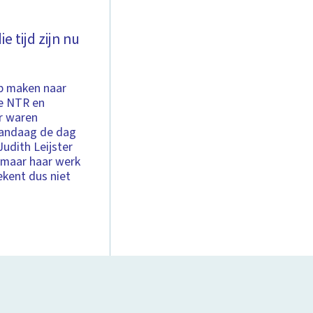
e tijd zijn nu
ip maken naar
de NTR en
r waren
 vandaag de dag
udith Leijster
 maar haar werk
kent dus niet