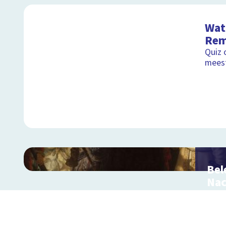
Wat 
Rem
Quiz 
mees
Bel
Na
Inter
Remb