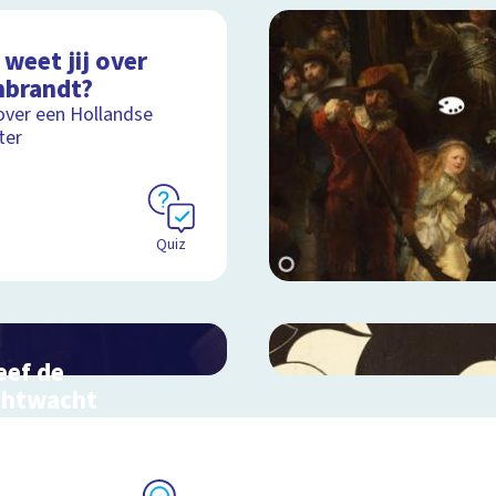
weet jij over
brandt?
over een Hollandse
ter
Quiz
eef de
chtwacht
actieve schoolplaat over
randts meesterwerk