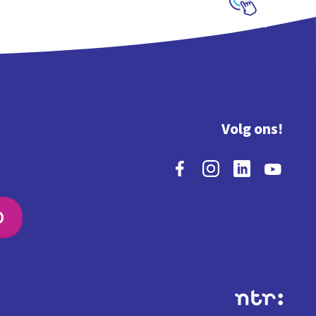
Schoolplaat
Volg ons!
O