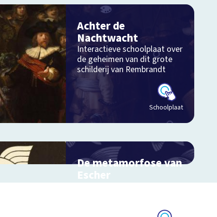
Achter de
Nachtwacht
Interactieve schoolplaat over
de geheimen van dit grote
schilderij van Rembrandt
Schoolplaat
De metamorfose van
Escher
Interactieve schoolplaat over
het werk van Escher