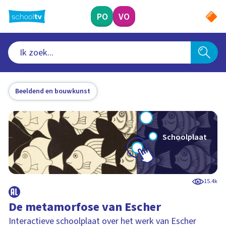
Ga
naar
PO
VO
hoofdinhoud
Beeldend en bouwkunst
Schoolplaat
15.4k
De metamorfose van Escher
Interactieve schoolplaat over het werk van Escher